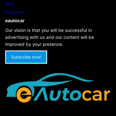
Blog
Featured
eautocar
Our vision is that you will be successful in
advertising with us and our content will be
improved by your presence.
Subscribe now!