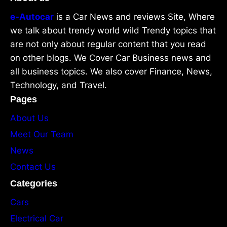
e-Autocar
is a Car News and reviews Site, Where
we talk about trendy world wild Trendy topics that
are not only about regular content that you read
on other blogs. We Cover Car Business news and
all business topics. We also cover Finance, News,
Technology, and Travel.
Pages
About Us
Meet Our Team
News
Contact Us
Categories
Cars
Electrical Car