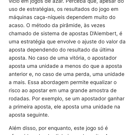
vício em jogos de azar. Perceba que, apesar do
uso de estratégias, os resultados do jogo em
máquinas caça-níqueis dependem muito do
acaso. O método da pirâmide, às vezes
chamado de sistema de apostas D’Alembert, é
uma estratégia que envolve o ajuste do valor da
aposta dependendo do resultado da última
aposta. No caso de uma vitória, o apostador
aposta uma unidade a menos do que a aposta
anterior e, no caso de uma perda, uma unidade
a mais. Essa abordagem permite equalizar o
risco ao apostar em uma grande amostra de
rodadas. Por exemplo, se um apostador ganhar
a primeira aposta, ele aposta uma unidade na
aposta seguinte.
Além disso, por enquanto, este jogo só é