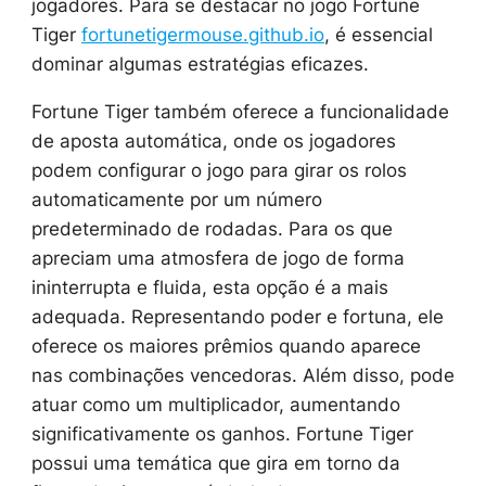
jogadores. Para se destacar no jogo Fortune
Tiger
fortunetigermouse.github.io
, é essencial
dominar algumas estratégias eficazes.
Fortune Tiger também oferece a funcionalidade
de aposta automática, onde os jogadores
podem configurar o jogo para girar os rolos
automaticamente por um número
predeterminado de rodadas. Para os que
apreciam uma atmosfera de jogo de forma
ininterrupta e fluida, esta opção é a mais
adequada. Representando poder e fortuna, ele
oferece os maiores prêmios quando aparece
nas combinações vencedoras. Além disso, pode
atuar como um multiplicador, aumentando
significativamente os ganhos. Fortune Tiger
possui uma temática que gira em torno da